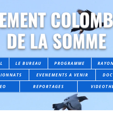
EMENT COLOMB
DE LA SOMME
L
LE BUREAU
PROGRAMME
RAYON
IONNATS
EVENEMENTS A VENIR
DOC
EO
REPORTAGES
VIDEOTH