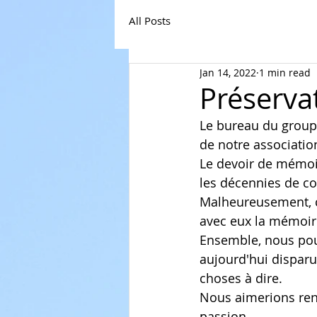
All Posts
Jan 14, 2022
1 min read
Préserva
Le bureau du groupe
de notre association
Le devoir de mémoi
les décennies de c
Malheureusement, c
avec eux la mémoire
Ensemble, nous pou
aujourd'hui disparue
choses à dire.
Nous aimerions ren
passion.