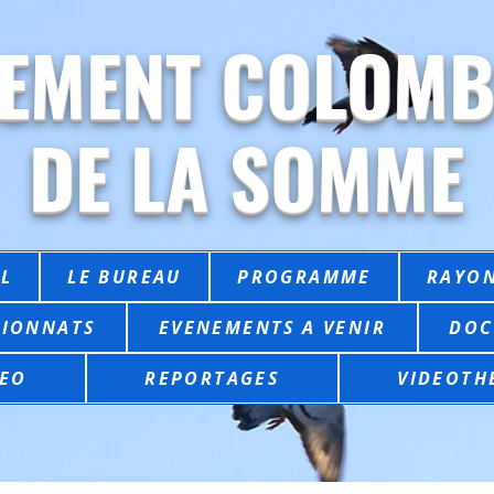
EMENT COLOMB
DE LA SOMME
L
LE BUREAU
PROGRAMME
RAYON
IONNATS
EVENEMENTS A VENIR
DOC
EO
REPORTAGES
VIDEOTH