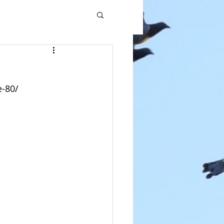
e-80/