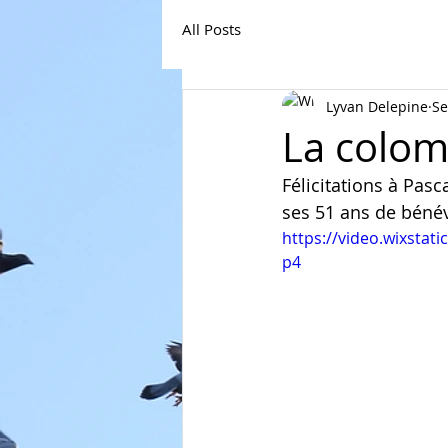
All Posts
Lyvan Delepine
Se
La colom
Félicitations à Pas
ses 51 ans de bénév
https://video.wixsta
p4