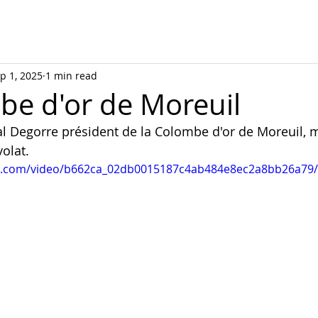
p 1, 2025
1 min read
be d'or de Moreuil
cal Degorre président de la Colombe d'or de Moreuil, 
olat.
tic.com/video/b662ca_02db0015187c4ab484e8ec2a8bb26a79/